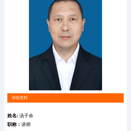
详细资料
姓名:
汤子余
职称：
讲师