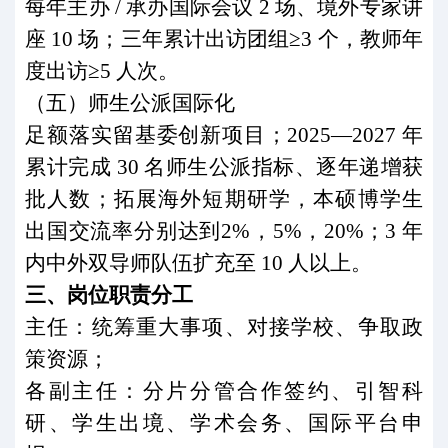
每年主办
/
承办国际会议
2
场、境外专家讲
座
10
场；三年累计出访团组≥
3
个，教师年
度出访≥
5
人次。
（五）师生公派国际化
足额落实留基委创新项目；
2025
—
2027
年
累计完成
30
名师生公派指标、逐年递增获
批人数；拓展海外短期研学，本硕博学生
出国交流率分别达到
2%
，
5%
，
20%
；
3
年
内中外双导师队伍扩充至
10
人以上。
三、岗位职责分工
主任：统筹重大事项、对接学校、争取政
策资源；
各副主任：分片分管合作签约、引智科
研、学生出境、学术会务、国际平台申