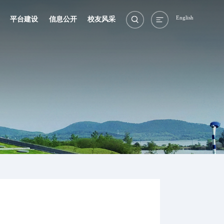
English
平台建设
信息公开
校友风采