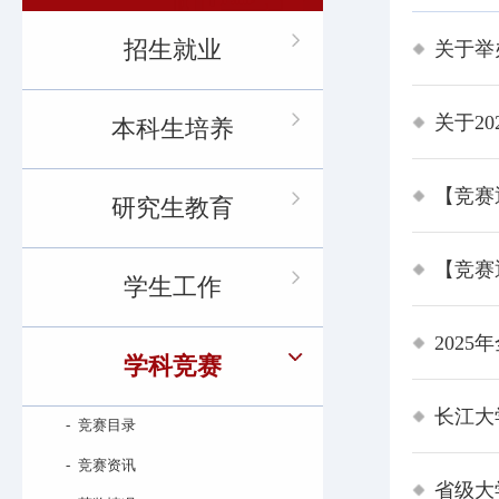
招生就业
关于举
赛的通
关于2
本科生培养
【竞赛
研究生教育
知
【竞赛
学生工作
202
学科竞赛
长江大
-
竞赛目录
-
竞赛资讯
省级大