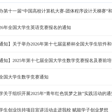
办第十一届“中国高校计算机大赛-团体程序设计天梯赛”
知
026年全国大学生英语竞赛报名的通知
通知】关于举办2026年第十七届蓝桥杯全国大学生软件
通知】2025年第十七届全国大学生数学竞赛报名及赛前
5年全国大学生数学竞赛通知
学关于组织开展2025年“青年红色筑梦之旅”实践活动的通
学生创业扶持项目宣讲活动走进我校 赋能学子创业梦想