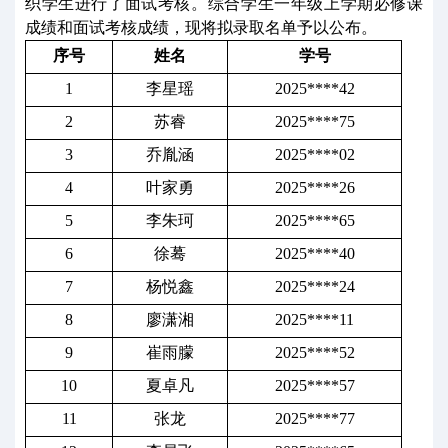
织学生进行了面试考核。综合学生一年级上学期必修课
成绩和面试考核成绩，现将拟录取名单予以公布。
序号
姓名
学号
1
李星瑶
2025****42
2
苏睿
2025****75
3
乔胤涵
2025****02
4
叶家勇
2025****26
5
李朱珂
2025****65
6
徐蓦
2025****40
7
杨悦鑫
2025****24
8
廖潇湘
2025****11
9
崔雨朦
2025****52
10
夏卓凡
2025****57
11
张龙
2025****77