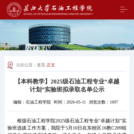
当前位置：
首页
-
正文
【本科教学】2025级石油工程专业“卓越
计划”实验班拟录取名单公示
编辑：
石油工程学院
时间：
2026-05-11
浏览次数：
1697
根据石油工程学院
202
5
级石油工程专业
“卓越计划”实
验班选拔工作方案，我院于5月
10
日在东校区
1
6
教
C209
组