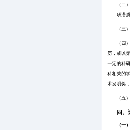
（二
研潜
（
三
（四
历，或以
一定的科
科相关的
术发明
奖
（五
四、
（一