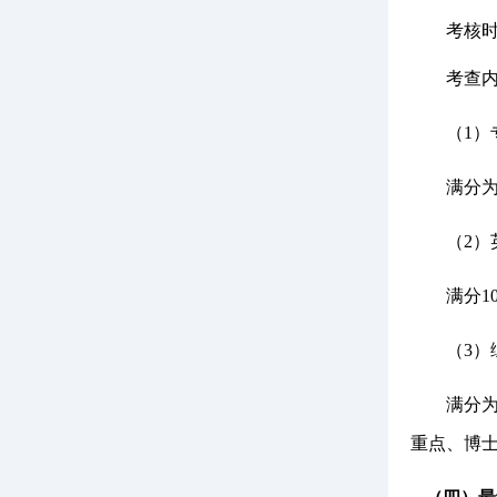
考核
考
查
（
1
满分
（
2
满分
（
3
满分
重点、博