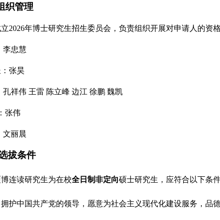
组织管理
成立
202
6
年博士研究生招生
委员会
，负责
组织
开展对申请人的资
：
李忠慧
长：张昊
：
孔祥伟
王雷
陈立峰
边江
徐鹏
魏凯
：张伟
：
文丽晨
选拔条件
硕博连读研究生为在校
全日制非定向
硕士研究生，应符合以下条
）
拥护中国共产党的领导，愿意为社会主义现代化建设服务，品