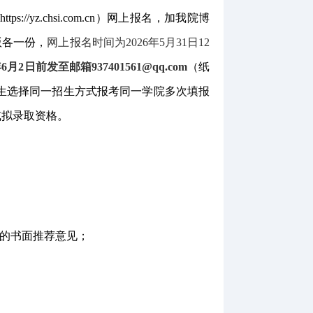
s://yz.chsi.com.cn）网上报名，加我院博
版各一份
，
网上报名时间为
2026年5月31日12
年
6
月
2
日前发至邮箱
937401561
@qq.com
（
纸
生选择同一招生方式报考同一学院多次填报
或拟录取资格。
的书面推荐意见
；