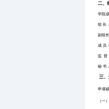
二、
学院
组
长
副组
成
员
监
督
秘
书
三、
申请
（一