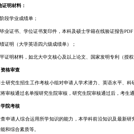
他证明材料：
阶段
学业
成绩单；
毕业证书、学位证书
复印件
，本科及硕士学籍在线验证报告
PDF
绩证明（大学英语
四
六级
成绩单
）；
平证明材料，如
北大中文
核心及以上论文、国家发明专利
（
授权
）资格审查
博士研究生招生工作考核小组对申请人学术潜力、英语水平、科
院将审核通过名单报研究生院审核，研究生院审核通过后，考生
）学院考核
考
查
申请人综合运用所学知识的能力，本学科前沿知识及最新研
潜能和综合素质等。