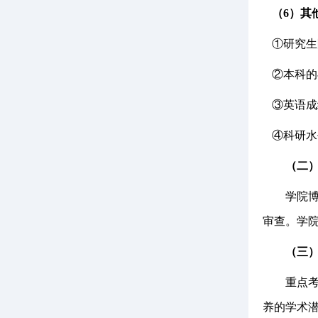
（
6）其
①研究生
②本科的
③英语成
④科研水
（二
学院
审查。学
（三
重点
养的学术