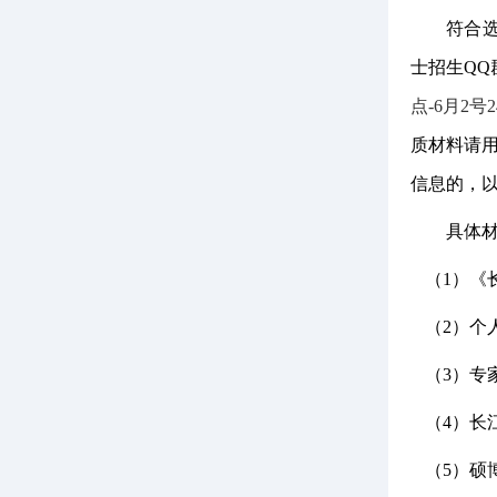
符合
士招生QQ
点-6月2号
质材料请
信息的，
具体
（
1）《
（
2）个
（
3）专
（
4
）长
（
5
）硕