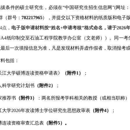
选拔条件的硕士研究生，必须在
“中国研究生招生信息网”(网址：http
群（群号：
782217965
），并提交以下
资格
材料的纸质版和电子
24点，
电子版申请材料按
“姓名+
申请考核
”格式命名
，
请于
2026
用
A4纸印制交至
石油工程学院教学办公室（文老师））
。同一考
以最后一次填报信息为准，凡是发现材料弄虚作假者，取消报考
材料包括：
长江大学硕博连读资格申请表》
（附件
1）
；
人科学研究计划书
（附件
2）
；
家推荐书
（附件
3）
：
两名所报考学科相关的教授（或相当职称）
江大学
202
6
年攻读博士学位研究生思想政审表
（附件
4）
；
博连读资格审查汇总表
（附件
5）
。