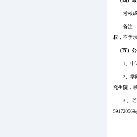
（四）最
考核
备注
权，不予录
（五）公
1、申
2、学
究生院，
3、
591720569