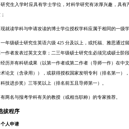
）研究生入学时应具有学士学位，对科学研究有浓厚兴趣，具有
质；
）现就读学科与申请攻读的博士学位授权学科应属于相同的一级
）一年级硕士研究生英语六级
425 分及以上，或托福、雅思通
第一作者发表过英文文章；二三年级硕士研究生必须完成硕士阶
研经历并有科研成果
（
以第一作者或第二作者（导师一作）
在中
学术论文
（
含录用）
）
，或获得授权国家发明专利
（
排名第一
）
，科技进步
奖
）三等奖
以上（排名
前五且导师第一）
。
）有两名与报考学科有关的教授（或相当职称）的专家推荐。
选拔程序
）个人申请