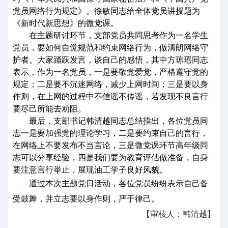
党员网络行为规定》。徐敏同志给全体党员讲授题为
《新时代新思想》的微党课。
在
主题研讨环节，
支部党员共同思考作为一名学生
党员，要如何自觉规范和约束网络行为，做清朗网络守
护者。大家踊跃发言，谈自己的感悟，其中方琼瑶
同志
表示，
作为一名党员，一是要敬党爱党，严格遵守党的
规定；二是要不沉迷网络，减少上网时间；三是要以身
作则，在上网的过程中不信谣不传谣，若发现不良言行
要尽己所能去劝阻。
最后，
支部书记韩清越同志总结指出，各位党员同
志一是要加强党的理论学习，二是要约束自己的言行，
在网络上不要发布不当言论，三是微党课环节高年级同
志可以分享经验，四是我们要为教育评估做准备，自身
要注意言行举止，展现油工学子良好风貌。
通过本次主题党日活动，各位党员纷纷表示自己备
受鼓舞，并立志要以身作则，严于律己。
【审核人：韩清越】