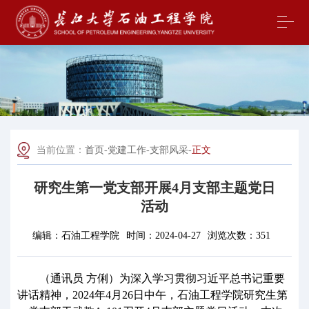
当前位置：
首页
-
党建工作
-
支部风采
-
正文
研究生第一党支部开展4月支部主题党日
活动
编辑：
石油工程学院
时间：
2024-04-27
浏览次数：
351
（通讯员
方俐）
为深入学习贯彻习近平
总书记重要
讲话精神，
2024年
4
月
2
6
日
中
午，石油工程学院研究生第