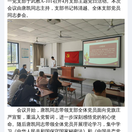
一党支部于武教
A
-
101
召开
4
月支部主题党日活动。本次
会议由
唐凯
同志主持，支部
书记韩清越、全体支部党员
同志参会。
会议开始，唐凯同志带领支部全体党员面向党旗庄
严宣誓，重温入党誓词，进一步深刻感悟党的初心使
命。
随后
唐凯
同志带领
全体党员
开展理论学习，
集中
学
习
《中华人民共和国保守国家秘密法》和《中国共产党