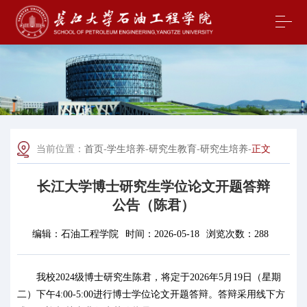
当前位置：
首页
-
学生培养
-
研究生教育
-
研究生培养
-
正文
长江大学博士研究生学位论文开题答辩
公告（陈君）
编辑：
石油工程学院
时间：
2026-05-18
浏览次数：
288
我校
202
4
级博士研究生
陈君
，将定于
202
6
年
5
月
19
日（星期
二
）
下
午
4:00
-
5:0
0
进行博士学位论文开题答辩。答辩采用线下方