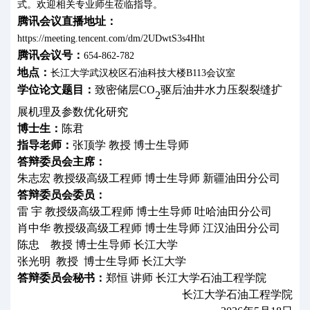
式。欢迎相关专业师生莅临指导。
腾讯会议直播地址：
https://meeting.tencent.com/dm/2UDwtS3s4Hht
腾讯会议号：
654-862-782
地点：
长江大学武汉校区石油科技大楼
B
11
3
会议室
学位论文题目：
致密储层
CO
驱后油井水力
压裂
裂缝扩
2
展机理及参数优化研究
博士生：
陈君
指导老师：
张顶学
教授
博士生导师
答辩委员会主席：
朱志宏
教授级高级工程师
博士生导师
新疆油田分公司
答辩委员会委员：
雷
宇
教授级高级工程师
博士生导师
吐哈油田分公司
肖中华
教授级高级工程师
博士生导师
江汉油田分公司
陈忠
教授
博士生导师
长江大学
张光明
教授
博士生导师
长江大学
答辩委员会秘书：
郑恒
讲师
长江大学石油工程学院
长江大学石油工程学院