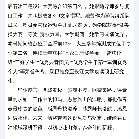
届石油工程设计大赛综合组第四名”。她跟随导师参与项
目工作，并积极准备SCI文章撰写。她曾作为学院舞蹈队
成员，积极参与校运动会开幕式表演，为学院获得“健美
操大赛二等奖”贡献力量。大学期间，她学习成绩优异，
本科期间绩点位于全系前10%，大三学年综测成绩位于专
业第二名；连续三年获得“国家励志奖学金”，曾获校
级“三好学生”“优秀共青团员”“优秀学生干部”“军训优秀
个人”等荣誉称号。现已推免至长江大学攻读硕士研究
生。
毕业感言：四载春秋，步履不停。回望来路，课堂
里的求知、工作中的担当、志愿路上的温暖，都化作青
春最珍贵的底色。感恩母校滋养，感恩师长引航，感恩
同窗相伴。未来，我将带着这份热爱与坚定，继续在石
油领域深耕不辍，以初心赴山海，以奋斗向新程。