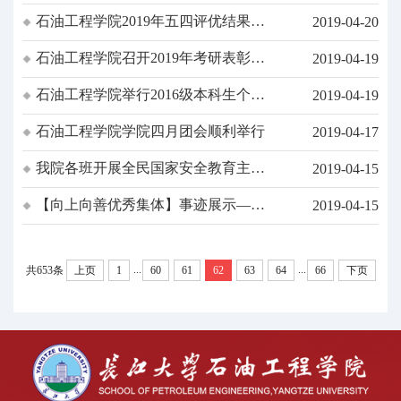
甲可吞吴---长江大学石油工程学院考
石油工程学院2019年五四评优结果公
2019-04-20
研传来捷报华林2-220全员考研（保
示
研）成功！
石油工程学院召开2019年考研表彰暨
2019-04-19
学风建设动员大会
石油工程学院举行2016级本科生个人
2019-04-19
导师制师生见面会
石油工程学院学院四月团会顺利举行
2019-04-17
我院各班开展全民国家安全教育主题
2019-04-15
班会
【向上向善优秀集体】事迹展示――
2019-04-15
海油21802班
...
...
共653条
上页
1
60
61
62
63
64
66
下页